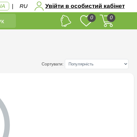
Увійти в особистий кабінет
UA
|
RU
0
0
к
Сортувати: