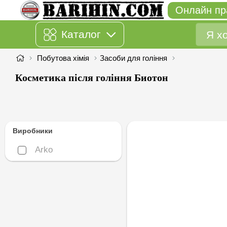
Онлайн пр
Каталог
Побутова хімія
Засоби для гоління
Косметика після гоління Биотон
Виробники
Arko
Arko