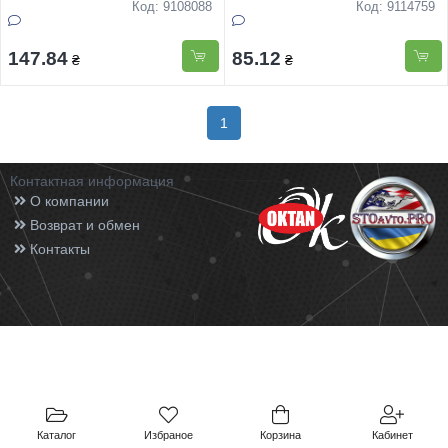
Код: 9108088
Код: 9114759
147.84
85.12
₴
₴
1
Контактная информация
О компании
Возврат и обмен
Контакты
Каталог
Избраное
Корзина
Кабинет