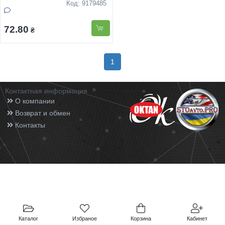
Грейпфрут ТМ "Solar " 500гр
Код: 9179485
расп
72.80
₴
1
Контактная информация
О компании
Возврат и обмен
Контакты
Каталог
Избраное
Корзина
Кабинет