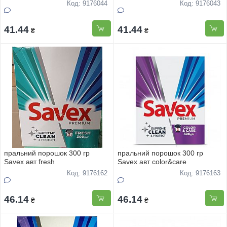
whiter&colors handwash
handwash
Код: 9176044
Код: 9176043
41.44
41.44
₴
₴
пральний порошок 300 гр
пральний порошок 300 гр
Savex авт fresh
Savex авт color&care
Код: 9176162
Код: 9176163
46.14
46.14
₴
₴