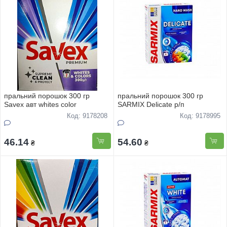
пральний порошок 300 гр
пральний порошок 300 гр
Savex авт whites color
SARMIX Delicate р/п
Код: 9178208
Код: 9178995
46.14
54.60
₴
₴