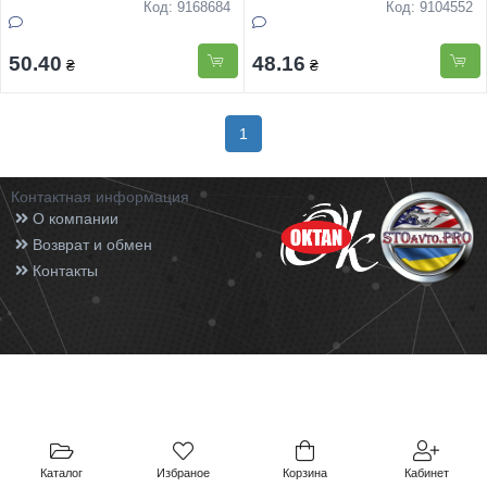
Код: 9168684
Код: 9104552
50.40
48.16
₴
₴
1
Контактная информация
О компании
Возврат и обмен
Контакты
Каталог
Избраное
Корзина
Кабинет