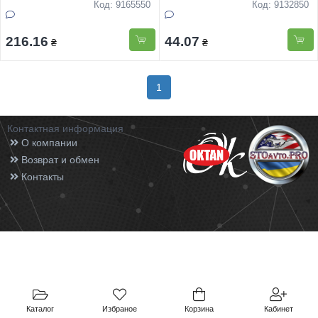
Код: 9165550
Код: 9132850
216.16
44.07
₴
₴
1
Контактная информация
О компании
Возврат и обмен
Контакты
Каталог
Избраное
Корзина
Кабинет