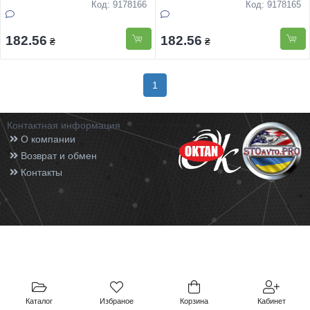
625 мл
Код: 9178166
Код: 9178165
182.56
182.56
₴
₴
1
Контактная информация
О компании
Возврат и обмен
Контакты
Каталог
Избраное
Корзина
Кабинет