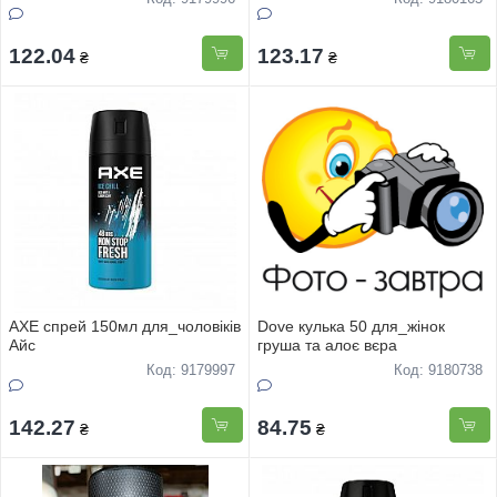
122.04
123.17
₴
₴
AXE спрей 150мл для_чоловіків
Dove кулька 50 для_жінок
Айс
груша та алоє вєра
Код: 9179997
Код: 9180738
142.27
84.75
₴
₴