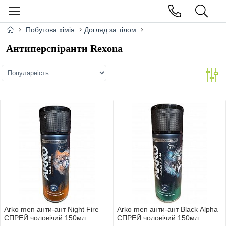
Побутова хімія
Догляд за тілом
Антиперспіранти Rexona
Arko men анти-ант Night Fire
Arko men анти-ант Black Alpha
СПРЕЙ чоловічий 150мл
СПРЕЙ чоловічий 150мл