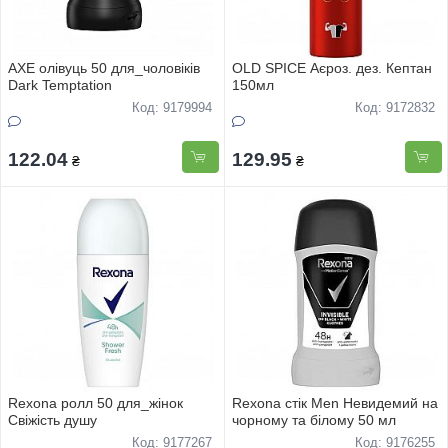
AXE олівуць 50 для_чоловіків
OLD SPICE Аєроз. дез. Кептан
Dark Temptation
150мл
Код: 9179994
Код: 9172832
122.04
129.95
₴
₴
Rexona ролл 50 для_жінок
Rexona стік Men Невидемий на
Свіжість душу
чорному та білому 50 мл
Код: 9177267
Код: 9176255