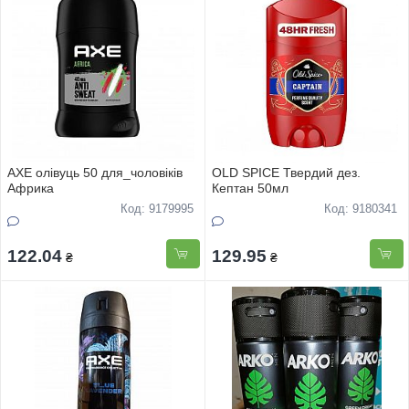
AXE олівуць 50 для_чоловіків
OLD SPICE Твердий дез.
Африка
Кептан 50мл
Код: 9179995
Код: 9180341
122.04
129.95
₴
₴