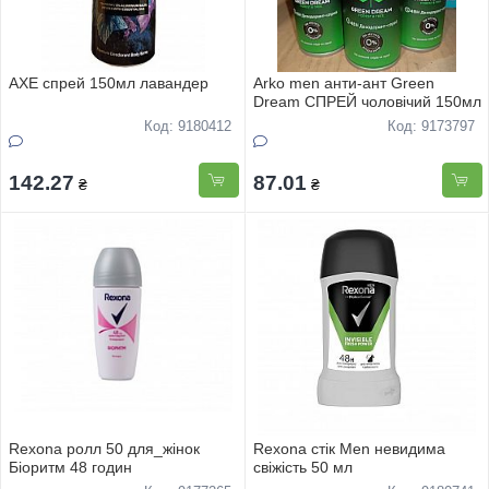
AXE спрей 150мл лавандер
Arko men анти-ант Green
Dream СПРЕЙ чоловічий 150мл
Код: 9180412
Код: 9173797
142.27
87.01
₴
₴
Rexona ролл 50 для_жінок
Rexona стік Men невидима
Біоритм 48 годин
свіжість 50 мл