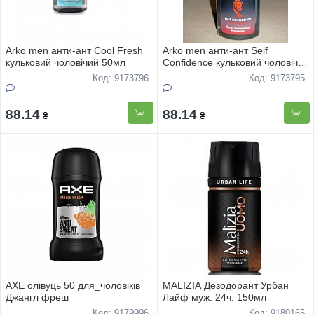
Arko men анти-ант Cool Fresh
Arko men анти-ант Self
кульковий чоловічий 50мл
Confidence кульковий чоловічий
50мл
Код: 9173796
Код: 9173795
88.14
88.14
₴
₴
AXE олівуць 50 для_чоловіків
MALIZIA Дезодорант Урбан
Джангл фреш
Лайф муж. 24ч. 150мл
Код: 9179996
Код: 9180165