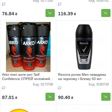
Код: 9177265
Код: 9180741
76.84
116.39
₴
₴
Arko men анти-ант Self
Rexona ролик Men невидима
Confidence СПРЕЙ чоловічий
на чорному і білому 50 мл
150мл
Код: 9173798
Код: 9180740
87.01
90.40
₴
₴