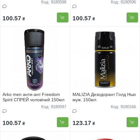
Код: 9180598
Код: 9180596
100.57
100.57
₴
₴
Arko men анти-ант Freedom
MALIZIA Дезодорант Голд Нью
Spirit СПРЕЙ чоловічий 150мл
муж. 150мл
Код: 9180597
Код: 9180166
100.57
123.17
₴
₴