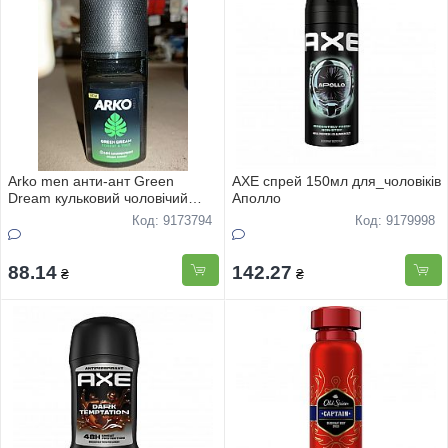
Arko men анти-ант Green
AXE спрей 150мл для_чоловіків
Dream кульковий чоловічий
Аполло
50мл
Код: 9173794
Код: 9179998
88.14
142.27
₴
₴