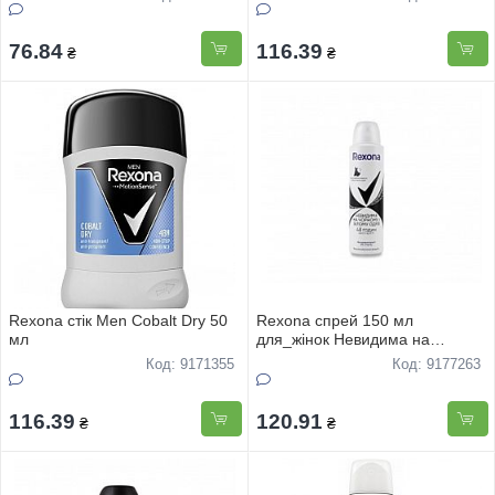
76.84
116.39
₴
₴
Rexona стік Men Cobalt Dry 50
Rexona спрей 150 мл
мл
для_жінок Невидима на
чорному і білому
Код: 9171355
Код: 9177263
116.39
120.91
₴
₴