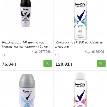
Rexona ролл 50 для_жінок
Rexona спрей 150 мл Свіжість
Невидима на чорному і білому
душу жін
одязі 48 годин
Код: 9177266
Код: 9176096
76.84
120.91
₴
₴