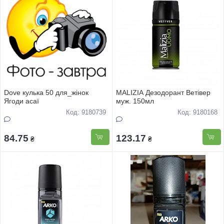
Dove кулька 50 для_жінок
MALIZIA Дезодорант Ветівер
Ягоди асаї
муж. 150мл
Код: 9180739
Код: 9180168
84.75
123.17
₴
₴