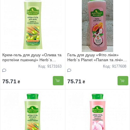
Крем-гель для душу «Олива та
Гель для душу «Фіто лінія»
протеїни пшениці» Herb`s
Herb`s Planet «Папая та лічі»
Planet 510 мл
510 ml
Код: 9173163
Код: 9177608
75.71
75.71
₴
₴