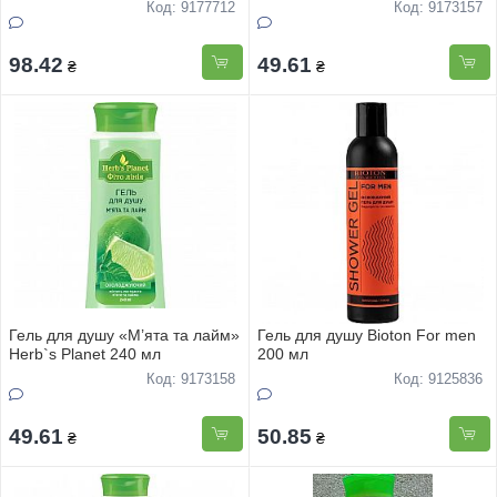
Код: 9177712
Код: 9173157
98.42
49.61
₴
₴
Гель для душу «М’ята та лайм»
Гель для душу Bioton For men
Herb`s Planet 240 мл
200 мл
Код: 9173158
Код: 9125836
49.61
50.85
₴
₴