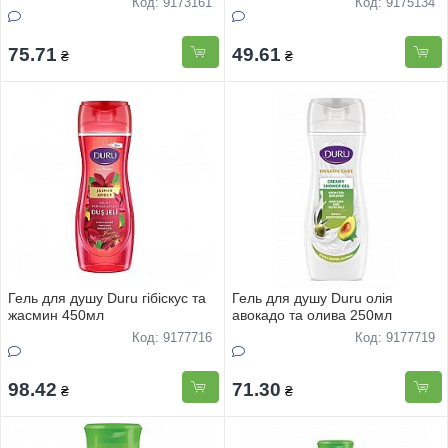
Код: 9173161
Код: 9175134
75.71
49.61
₴
₴
Гель для душу Duru гібіскус та
Гель для душу Duru олія
жасмин 450мл
авокадо та олива 250мл
Код: 9177716
Код: 9177719
98.42
71.30
₴
₴