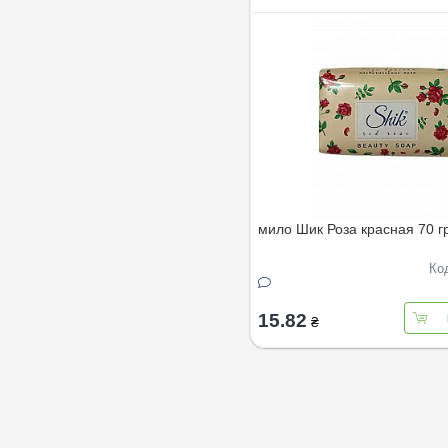
мило Шик Роза красная 70 г
Ко
15.82
₴