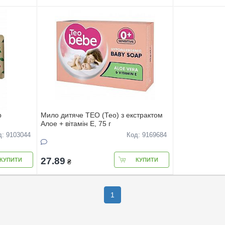
р
Мило дитяче TEO (Тео) з екстрактом
Алое + вітамін Е, 75 г
д: 9103044
Код: 9169684
27.89
КУПИТИ
КУПИТИ
₴
1