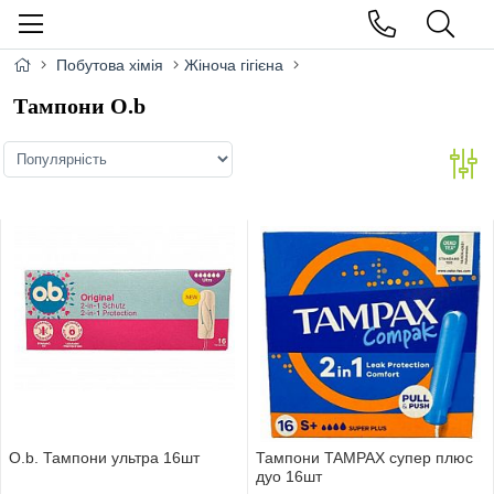
Побутова хімія
Жіноча гігієна
Тампони O.b
O.b. Тампони ультра 16шт
Тампони TAMPAX супер плюс
дуо 16шт