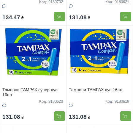
Код: 9180702
Код: 9180621
134.47
131.08
₴
₴
Тампони TAMPAX супер дуо
Тампони TAMPAX дуо 16шт
16шт
Код: 9180620
Код: 9180619
131.08
131.08
₴
₴