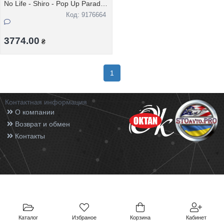
No Life - Shiro - Pop Up Parade
- Sniper Ver
Код: 9176664
3774.00
₴
1
Контактная информация
О компании
Возврат и обмен
Контакты
Каталог
Избраное
Корзина
Кабинет