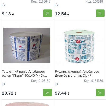
тисненням
(вага185гр
Код: 9168643
Код: 100519
9.13
12.54
₴
₴
Туалетний папір Альбатрос
Рушник кухонний Альбатрос
рулон "Гігант" 90/140 (440)
Джамбо мега пак Сірий
(вага310гр)
Код: 9105159
Код: 9154336
20.72
97.44
₴
₴