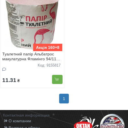
Акція 160+8
Туалетний папір Альбатрос
макулатурна Фламінго 94/112
(вага180гр)
Код: 9155817
11.31
₴
1
Контактная информация
О компании
Возврат и обмен