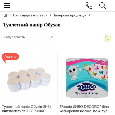
Господарські товари
Паперова продукція
Туалетний папір Обухов
Туалетний папір Обухів (9*9)
Т/папір ДИВО DECORO" біло-
8шт.поліетилен ТОР-цiна
кольоровий целюл. по 4 рул. 2-