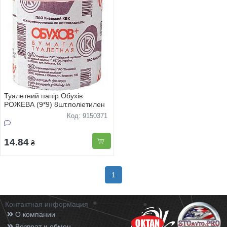
Туалетний папір Обухів
РОЖЕВА (9*9) 8шт.поліетилен
Код: 9150371
14.84
₴
1
Контактная информация
О компании
Возврат и обмен