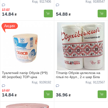
шар., комплект
Код: 9117406
Код: 9180547
17.07
14.84
54.88
₴
₴
Туалетний папір Обухів (9*9)
Т/папір Обухів целюлоза на
48 (коробка) ТОР-цiна
гільзі по 4рул., 2-х шар Біла
Код: 9109192
Код: 9122567
17.07
14.84
36.96
₴
₴