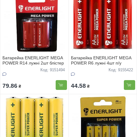
Батарейка ENERLIGHT MEGA
Батарейка ENERLIGHT MEGA
POWER R14 лужнi 2шт блiстер
POWER R6 лужнi 4шт п/у
Код: 9151494
Код: 9155422
79.86
44.58
₴
₴