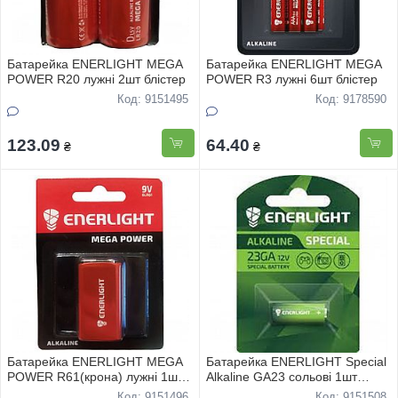
Батарейка ENERLIGHT MEGA
Батарейка ENERLIGHT MEGA
POWER R20 лужнi 2шт блiстер
POWER R3 лужнi 6шт блiстер
Код: 9151495
Код: 9178590
123.09
64.40
₴
₴
Батарейка ENERLIGHT MEGA
Батарейка ENERLIGHT Special
POWER R61(крона) лужнi 1шт
Alkaline GA23 сольовi 1шт
блiстер
блiстер
Код: 9151496
Код: 9151508