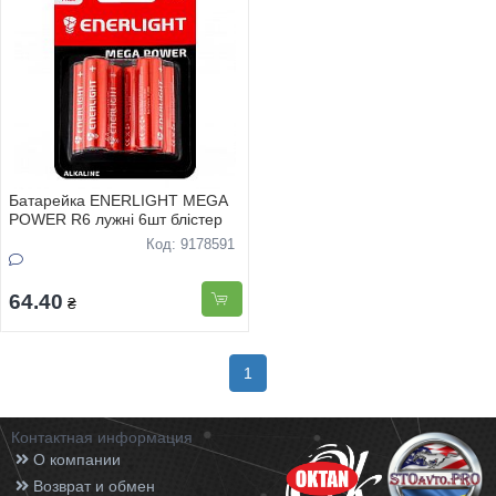
Батарейка ENERLIGHT MEGA
POWER R6 лужнi 6шт блiстер
Код: 9178591
64.40
₴
1
Контактная информация
О компании
Возврат и обмен