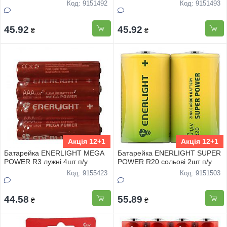
Код: 9151492
Код: 9151493
45.92
45.92
₴
₴
Акція 12+1
Акція 12+1
Батарейка ENERLIGHT MEGA
Батарейка ENERLIGHT SUPER
POWER R3 лужнi 4шт п/у
POWER R20 сольовi 2шт п/у
Код: 9155423
Код: 9151503
44.58
55.89
₴
₴