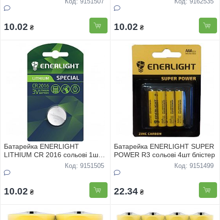
Код: 9151507
Код: 9162535
10.02
10.02
₴
₴
Батарейка ENERLIGHT
Батарейка ENERLIGHT SUPER
LITHIUM CR 2016 сольовi 1шт
POWER R3 сольовi 4шт блiстер
блiстер
Код: 9151505
Код: 9151499
10.02
22.34
₴
₴