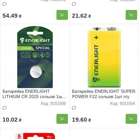
54.49
21.62
₴
₴
Батарейка ENERLIGHT
Батарейка ENERLIGHT SUPER
LITHIUM CR 2025 сольовi 1шт
POWER F22 сольовi 1шт п/у
блiстер
Код: 9151506
Код: 9151504
10.02
19.60
₴
₴