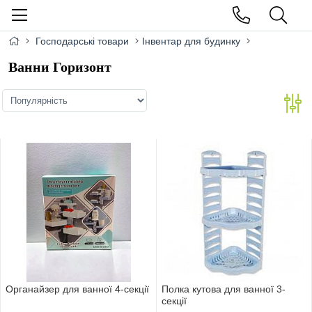
Господарські товари
Інвентар для будинку
Ванни Горизонт
Органайзер для ванної 4-секцiї
Полка кутова для ванної 3-
секцiї