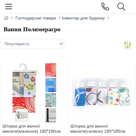
Господарські товари
Інвентар для будинку
Ванни Полимерагро
Шторка для ванної
Шторка для ванної
кiмнати(малюнок) 180*180см
кiмнати(силiкон) 180*180см