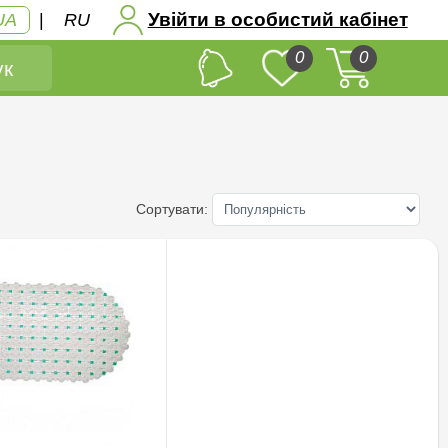
Увійти в особистий кабінет
UA
|
RU
0
0
к
Сортувати: