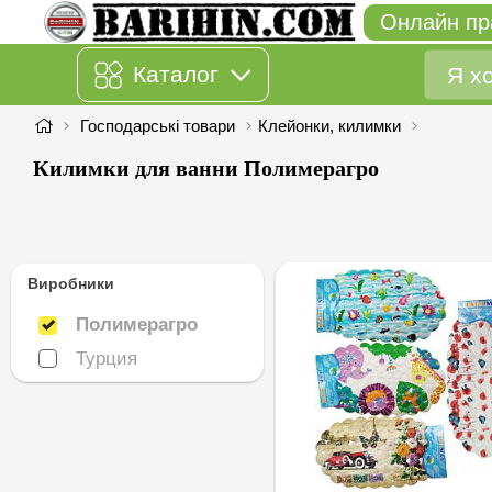
Онлайн пр
Каталог
Господарські товари
Клейонки, килимки
Килимки для ванни Полимерагро
Виробники
Полимерагро
Полимерагро
Турция
Турция