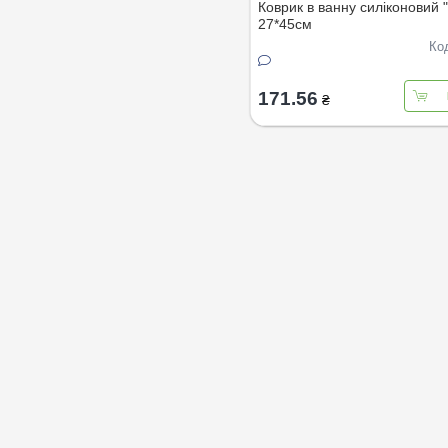
Коврик в ванну силiконовий 
27*45см
Ко
171.56
₴