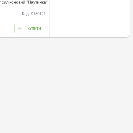
у силiконовий "Паутинка"
Код: 9150121
КУПИТИ