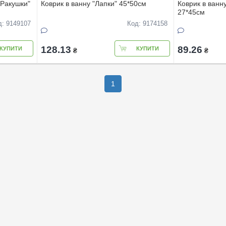
"Ракушки"
Коврик в ванну "Лапки" 45*50см
Коврик в ванн
27*45см
д: 9149107
Код: 9174158
128.13
89.26
КУПИТИ
КУПИТИ
₴
₴
1