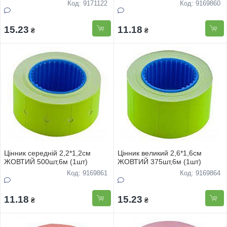
Код: 9171122
Код: 9169860
15.23
11.18
₴
₴
Цінник середнiй 2,2*1,2см
Цінник великий 2,6*1,6см
ЖОВТИЙ 500шт,6м (1шт)
ЖОВТИЙ 375шт,6м (1шт)
Код: 9169861
Код: 9169864
11.18
15.23
₴
₴