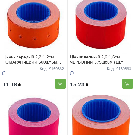
Цінник середнiй 2,2*1,2см
Цінник великий 2,6*1,6см
ПОМАРАНЧЕВИЙ 500шт,6м
ЧЕРВОНИЙ 375шт,6м (1шт)
(1шт)
Код: 9169862
Код: 9169863
11.18
15.23
₴
₴