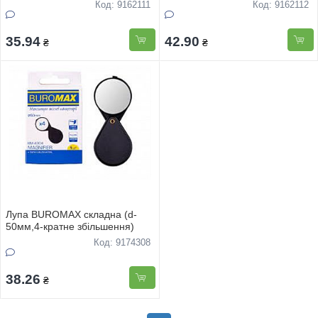
Код: 9162111
Код: 9162112
35.94
42.90
₴
₴
Лупа BUROMAX складна (d-
50мм,4-кратне збільшення)
Код: 9174308
38.26
₴