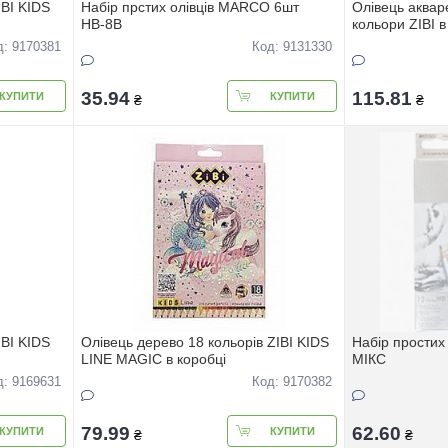
IBI KIDS
Набір прстих олівців MARCO 6шт
Олівець аквар
HВ-8В
кольори ZIBI в
д: 9170381
Код: 9131330
35.94
115.81
КУПИТИ
КУПИТИ
₴
₴
IBI KIDS
Олівець дерево 18 кольорів ZIBI KIDS
Набір простих
LINE MAGIC в коробці
МІКС
д: 9169631
Код: 9170382
79.99
62.60
КУПИТИ
КУПИТИ
₴
₴