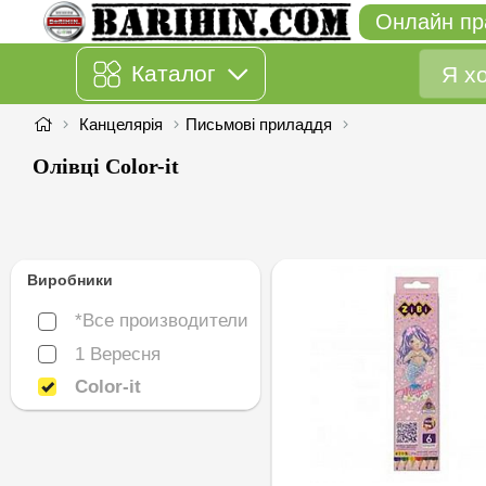
Онлайн пр
Каталог
Канцелярія
Письмові приладдя
Олівці Color-it
Виробники
*Все производители
*Все производители
1 Вересня
1 Вересня
Color-it
Color-it