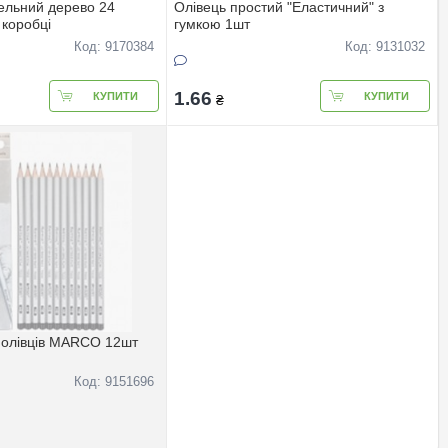
ельний дерево 24
Олівець простий "Еластичний" з
 коробці
гумкою 1шт
Код: 9170384
Код: 9131032
1.66
КУПИТИ
КУПИТИ
₴
 олівців MARCO 12шт
Код: 9151696