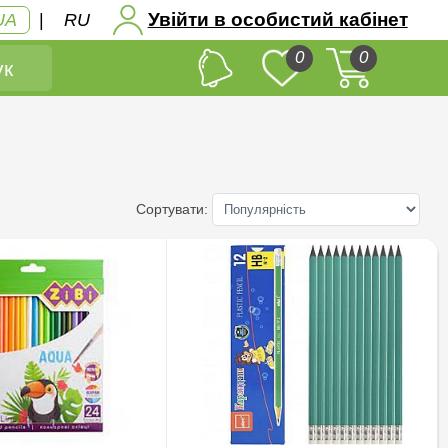
Увійти в особистий кабінет
UA
|
RU
0
0
к
Сортувати: