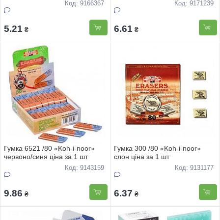
Код: 9166367
Код: 9171239
5.21
6.61
₴
₴
Гумка 6521 /80 «Koh-i-noor»
Гумка 300 /80 «Koh-i-noor»
червоно/синя ціна за 1 шт
слон ціна за 1 шт
Код: 9143159
Код: 9131177
9.86
6.37
₴
₴