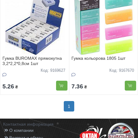
Гумка BUROMAX прямокутна
Гумка кольорова 1805 1шт
3,2*2,2*0,8см 1шт
Код: 9169627
Код: 9167670
5.26
7.36
₴
₴
1
Контактная информация
О компании
Возврат и обмен