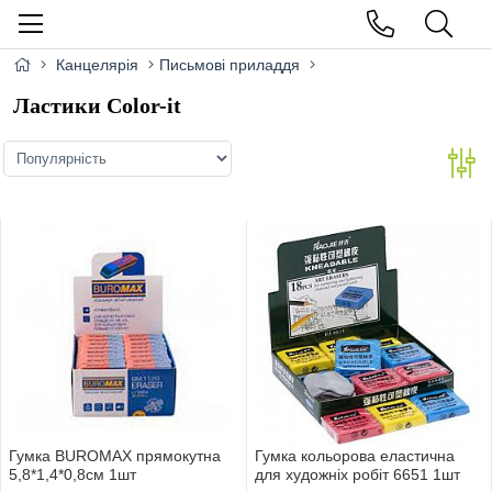
Канцелярія
Письмові приладдя
Ластики Color-it
Гумка BUROMAX прямокутна
Гумка кольорова еластична
5,8*1,4*0,8см 1шт
для художнiх робiт 6651 1шт