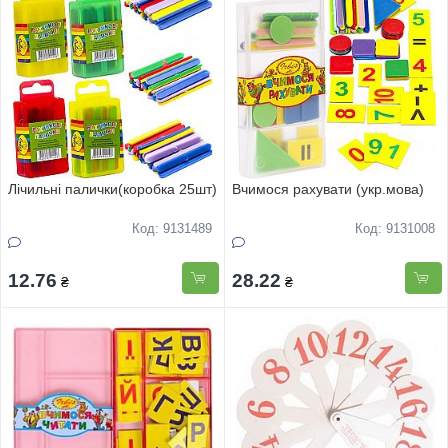
Лічильні палички(коробка 25шт)
Вчимося рахувати (укр.мова)
Код: 9131489
Код: 9131008
12.76
28.22
₴
₴