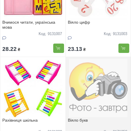
Вчимося читати, українська
Віяло цифр
мова
Код: 9131007
Код: 9131003
28.22
23.13
₴
₴
Рахівниця шкільна
Віяло букв