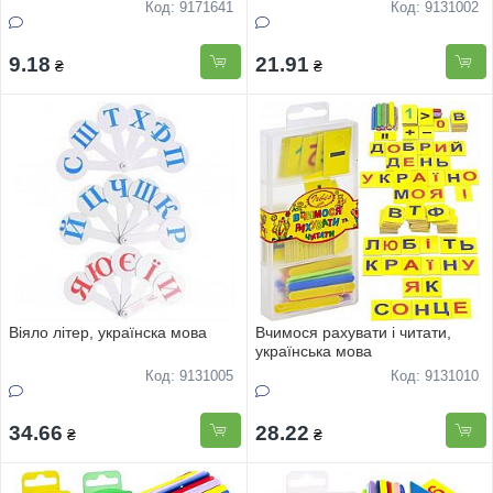
Код: 9171641
Код: 9131002
9.18
21.91
₴
₴
Віяло літер, українска мова
Вчимося рахувати і читати,
українська мова
Код: 9131005
Код: 9131010
34.66
28.22
₴
₴