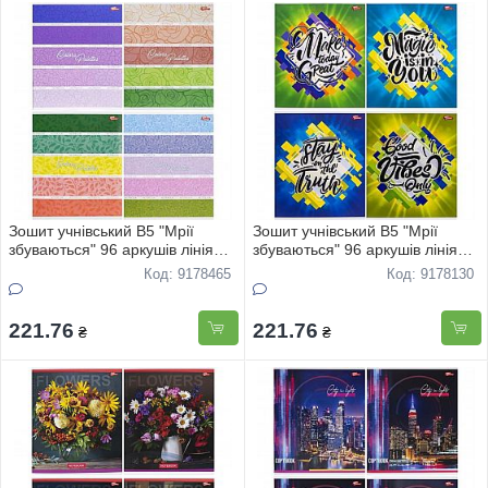
Зошит учнівський В5 "Мрії
Зошит учнівський В5 "Мрії
збуваються" 96 аркушів лінія
збуваються" 96 аркушів лінія
"Стильний зошит" 3466 8шт
"Стильний зошит" 3521 8шт
Код: 9178465
Код: 9178130
221.76
221.76
₴
₴