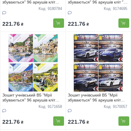
збуваються" 96 аркушів кліт
збуваються" 96 аркушів кліт "
"COPYBOOK" 3790 8шт
Мiста свiту" 3885 8шт
Код: 9180784
Код: 9174695
221.76
221.76
₴
₴
Зошит учнівський В5 "Мрії
Зошит учнівський В5 "Мрії
збуваються" 96 аркушів кліт
збуваються" 96 аркушів кліт
"Time to travel" 3583 8шт
"City CAR" 3741 8шт
Код: 9171658
Код: 9170057
221.76
221.76
₴
₴