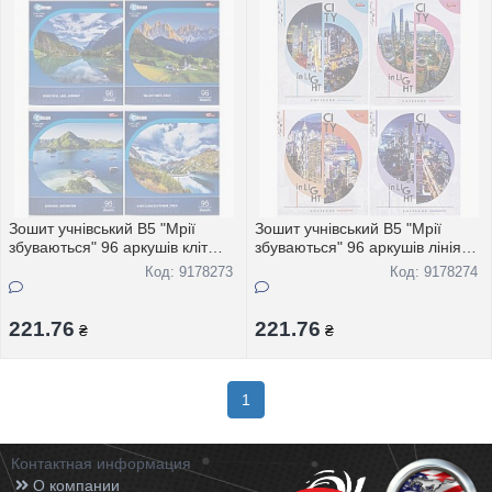
Зошит учнівський В5 "Мрії
Зошит учнівський В5 "Мрії
збуваються" 96 аркушів кліт
збуваються" 96 аркушів лінія
"Природа" 3744 8шт
"Мiста свiту" 3656 8шт
Код: 9178273
Код: 9178274
221.76
221.76
₴
₴
1
Контактная информация
О компании