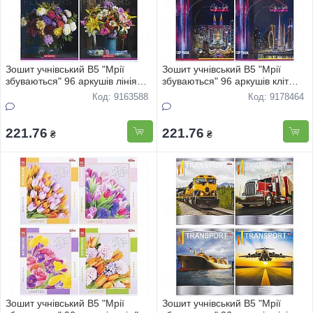
Зошит учнівський В5 "Мрії
Зошит учнівський В5 "Мрії
збуваються" 96 аркушів лінія
збуваються" 96 аркушів кліт
Квіткове асорті 3415 8шт
"Нiчнi мicта" 3634 8шт
Код: 9163588
Код: 9178464
221.76
221.76
₴
₴
Зошит учнівський В5 "Мрії
Зошит учнівський В5 "Мрії