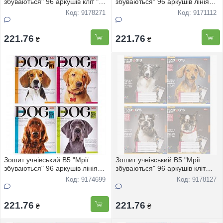
збуваються" 96 аркушів кліт "
збуваються" 96 аркушів лінія
"Квiти" 3581 8шт
Транспорт 3386 8шт
Код: 9178271
Код: 9171112
221.76
221.76
₴
₴
Зошит учнівський В5 "Мрії
Зошит учнівський В5 "Мрії
збуваються" 96 аркушів лінія
збуваються" 96 аркушів кліт
DOGS 3657 8шт
"Песики" 3727 8шт
Код: 9174699
Код: 9178127
221.76
221.76
₴
₴