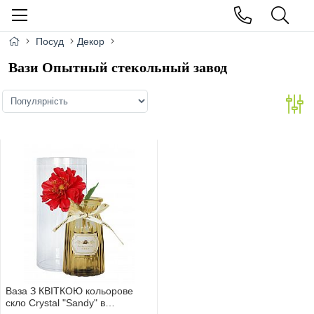
Посуд
Декор
Вази Опытный стекольный завод
Ваза З КВIТКОЮ кольорове
скло Сrystal "Sandy" в