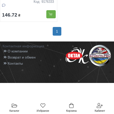
подарунковiй упаковцi 15см
Код: 9176333
146.72
₴
1
Контактная информация
О компании
Возврат и обмен
Контакты
Каталог
Избраное
Корзина
Кабинет