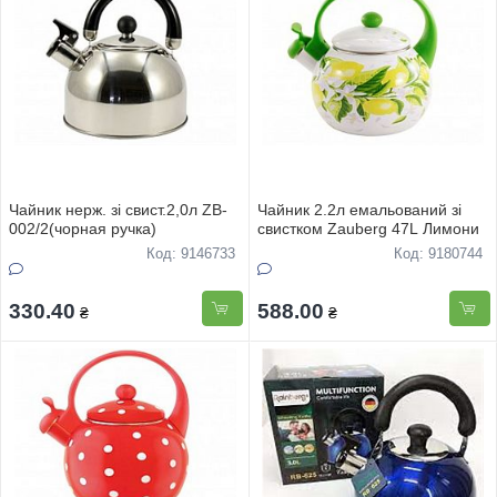
Чайник нерж. зі свист.2,0л ZB-
Чайник 2.2л емальований зі
002/2(чорная ручка)
свистком Zauberg 47L Лимони
Код: 9146733
Код: 9180744
330.40
588.00
₴
₴