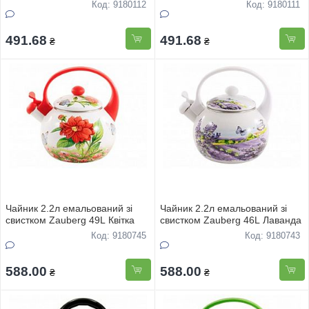
Код: 9180112
Код: 9180111
491.68
491.68
₴
₴
Чайник 2.2л емальований зі
Чайник 2.2л емальований зі
свистком Zauberg 49L Квiтка
свистком Zauberg 46L Лаванда
Код: 9180745
Код: 9180743
588.00
588.00
₴
₴