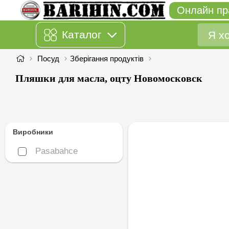
Онлайн пр
Каталог
Посуд
Зберігання продуктів
Пляшки для масла, оцту Новомосковск
Виробники
Pasabahce
Pasabahce