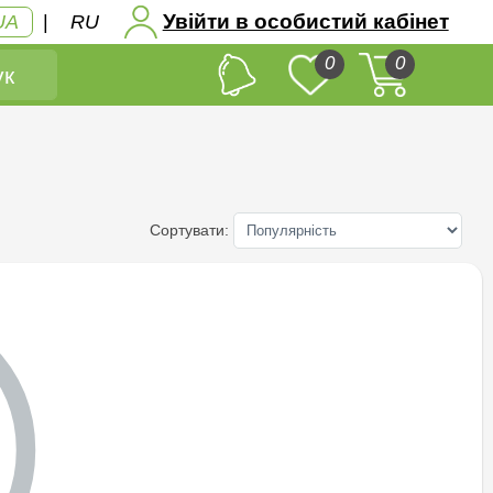
Увійти в особистий кабінет
UA
|
RU
0
0
к
Сортувати: