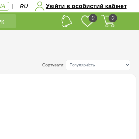
Увійти в особистий кабінет
UA
|
RU
0
0
к
Сортувати: