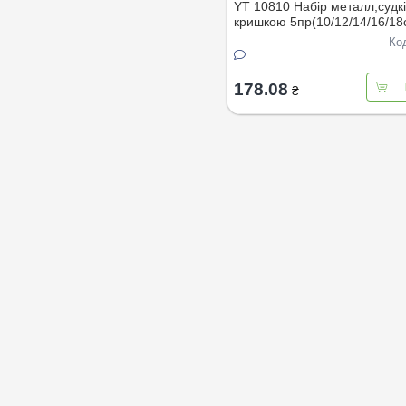
YT 10810 Набiр металл,судкi
кришкою 5пр(10/12/14/16/18
упаковцi
Ко
178.08
₴