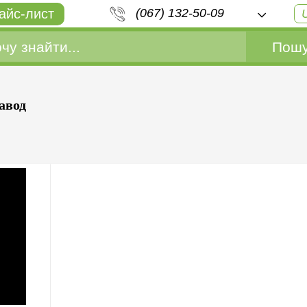
айс-лист
(067) 132-50-09
Пошу
авод