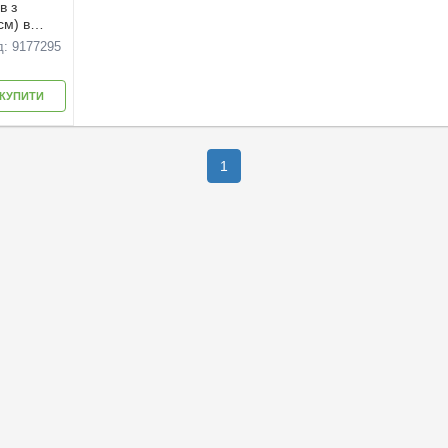
в з
см) в
д: 9177295
КУПИТИ
1