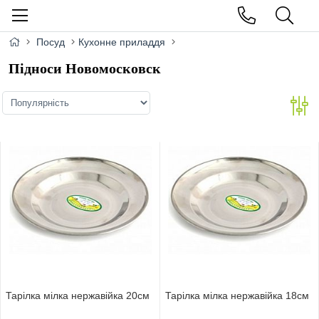
Посуд
Кухонне приладдя
Підноси Новомосковск
Тарiлка мiлка нержавiйка 20см
Тарiлка мiлка нержавiйка 18см