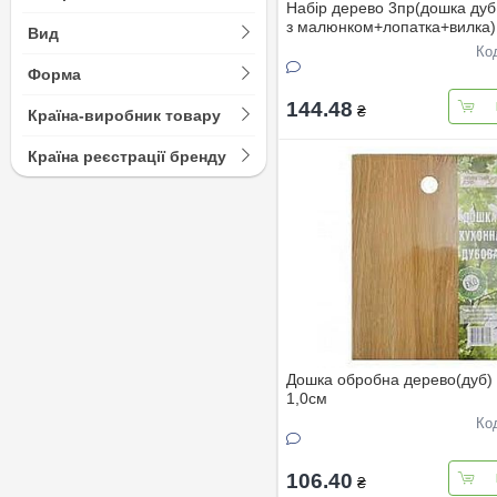
Набiр дерево 3пр(дошка дуб
з малюнком+лопатка+вилка)
Вид
Ко
Форма
144.48
₴
Країна-виробник товару
Країна реєстрації бренду
Дошка обробна дерево(дуб)
1,0см
Ко
106.40
₴