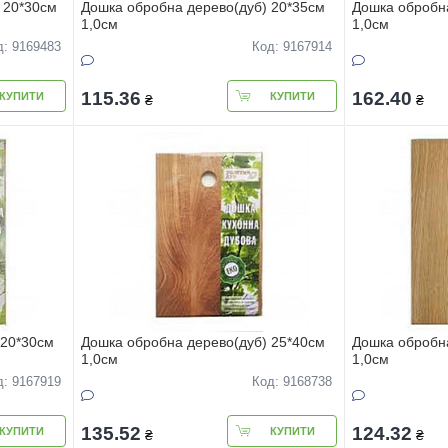
 20*30см
Дошка обробна дерево(дуб) 20*35см
Дошка обробна
1,0см
1,0см
д: 9169483
Код: 9167914
115.36
162.40
КУПИТИ
КУПИТИ
₴
₴
 20*30см
Дошка обробна дерево(дуб) 25*40см
Дошка обробна
1,0см
1,0см
д: 9167919
Код: 9168738
135.52
124.32
КУПИТИ
КУПИТИ
₴
₴