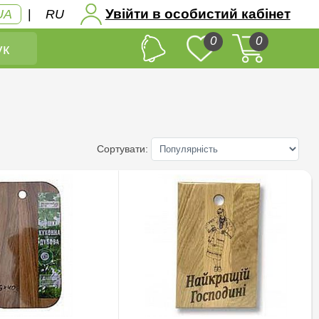
Увійти в особистий кабінет
UA
|
RU
0
0
к
Сортувати: