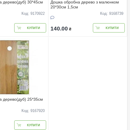
 дерево(дуб) 30*45см
Дошка обробна дерево з малюнком
20*30см 1,5см
Код: 9170922
Код: 9168739
140.00
КУПИТИ
КУПИТИ
₴
 дерево(дуб) 25*35см
Код: 9167920
КУПИТИ