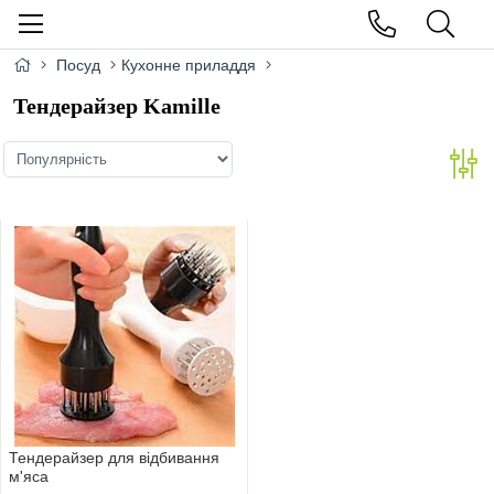
Посуд
Кухонне приладдя
Тендерайзер Kamille
Тендерайзер для вiдбивання
м'яса