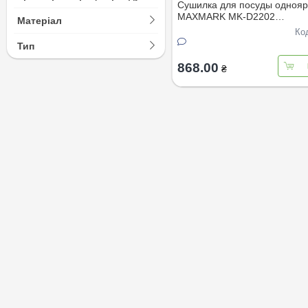
Сушилка для посуды однояр
MAXMARK MK-D2202
Матеріал
48.4*32.5*13,5см (БЕЗ КОР
Ко
Тип
868.00
₴