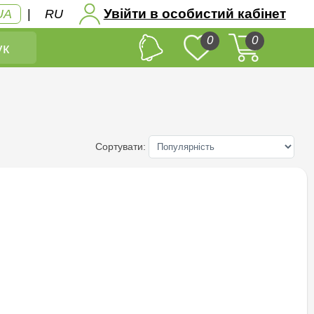
Увійти в особистий кабінет
UA
|
RU
0
0
к
Сортувати: