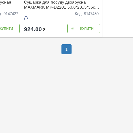
усная
Сушарка для посуду двоярусна
MAXMARK MK-D2201 50,8*23,.5*36см
ОБКИ)
(БЕЗ КОРОБКИ)
д: 9147427
Код: 9147430
924.00
КУПИТИ
КУПИТИ
₴
1