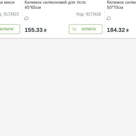
а кекси
Килимок силiконовий для тiста
Килимок силiк
45*65см
50*70см
д: 9173423
Код: 9173418
155.33
184.32
КУПИТИ
КУПИТИ
₴
₴