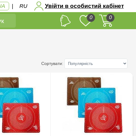
Увійти в особистий кабінет
UA
|
RU
0
0
к
Сортувати: