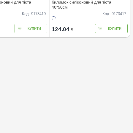
оновий для тiста
Килимок силiконовий для тiста
40*50см
Код: 9173419
Код: 9173417
124.04
КУПИТИ
КУПИТИ
₴