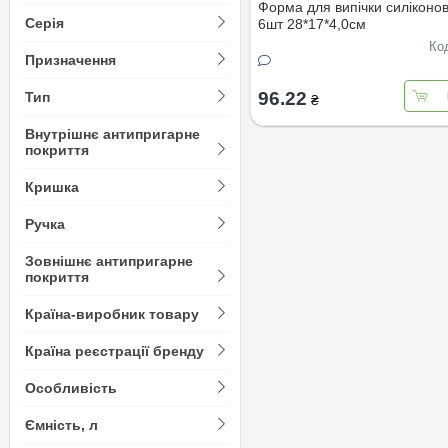
Форма для випічки силіконов
Серія
6шт 28*17*4,0см
Ко
Призначення
96.22
Тип
₴
Внутрішнє антипригарне
покриття
Кришка
Ручка
Зовнішнє антипригарне
покриття
Країна-виробник товару
Країна реєстрації бренду
Особливість
Ємність, л