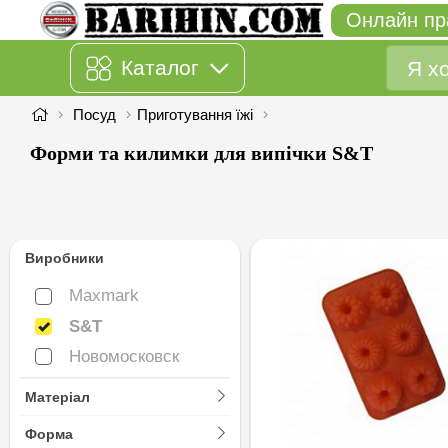
Онлайн пр
Каталог
Посуд
Приготування їжі
Форми та килимки для випічки S&T
Виробники
Maxmark
Maxmark
S&T
S&T
Новомосковск
Новомосковск
Матеріал
Форма