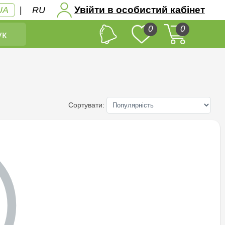
Увійти в особистий кабінет
UA
|
RU
0
0
к
Сортувати: