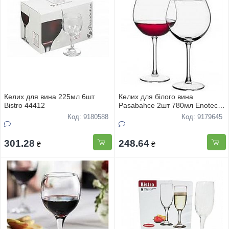
Келих для вина 225мл 6шт
Келих для білого вина
Bistro 44412
Pasabahce 2шт 780мл Enoteca
44248
Код: 9180588
Код: 9179645
301.28
248.64
₴
₴