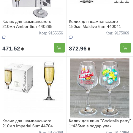
Келих для шампанського
Келих для шампанського
210мл Amber 6шт 440295
180мл Maldive 6шт 440041
Код: 9155656
Код: 9175069
471.52
372.96
₴
₴
Келих для шампанського
Келих для вина "Сocktails party"
210мл Imperial 6шт 44704
1*435мл в подар.упак
Код: 9175068
Код: 9177964