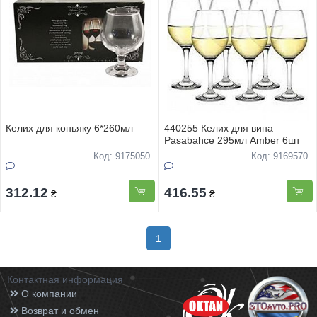
Келих для коньяку 6*260мл
440255 Келих для вина
Pasabahce 295мл Amber 6шт
Код: 9175050
Код: 9169570
312.12
416.55
₴
₴
1
Контактная информация
О компании
Возврат и обмен