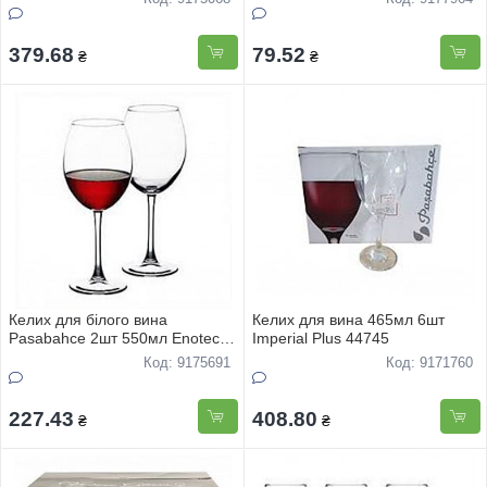
379.68
79.52
₴
₴
Келих для білого вина
Келих для вина 465мл 6шт
Pasabahce 2шт 550мл Enoteca
Imperial Plus 44745
44228
Код: 9175691
Код: 9171760
227.43
408.80
₴
₴