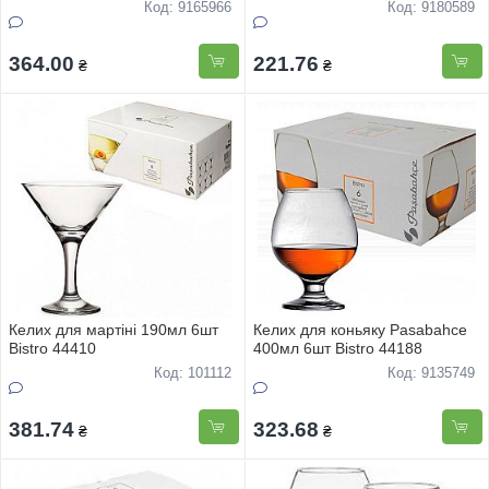
Код: 9165966
Код: 9180589
364.00
221.76
₴
₴
Келих для мартіні 190мл 6шт
Келих для коньяку Pasabahce
Bistro 44410
400мл 6шт Bistro 44188
Код: 101112
Код: 9135749
381.74
323.68
₴
₴