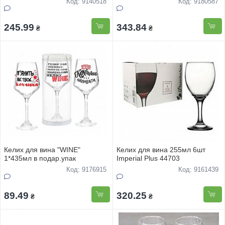
Код: 9140518
Код: 9180587
245.99
343.84
₴
₴
Келих для вина "WINE"
Келих для вина 255мл 6шт
1*435мл в подар.упак
Imperial Plus 44703
Код: 9176915
Код: 9161439
89.49
320.25
₴
₴