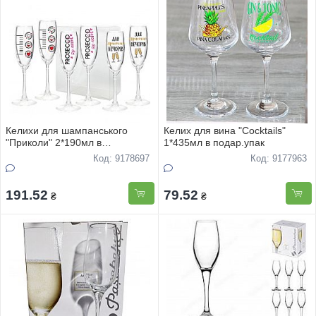
Келихи для шампанського
Келих для вина "Сocktails"
"Приколи" 2*190мл в
1*435мл в подар.упак
подар.упак
Код: 9178697
Код: 9177963
191.52
79.52
₴
₴