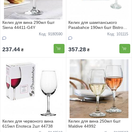
Келих для вина 290мл 6шт
Келих для шампанського
Siena 44411-G4Y
Pasabahce 190мл 6шт Bistro
44419
Код: 9180590
Код: 101115
237.44
357.28
₴
₴
Келих для червоного вина
Келих для вина 250мл 6шт
615мл Enoteca 2шт 44738
Maldive 44992