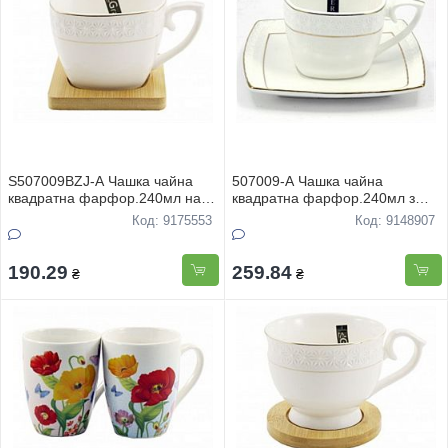
S507009BZJ-A Чашка чайна
507009-A Чашка чайна
квадратна фарфор.240мл на
квадратна фарфор.240мл з
бамбуковiй пiдставцi Снігова
блюдцем в запайці Сніжна
Код: 9175553
Код: 9148907
королева
королева
190.29
259.84
₴
₴