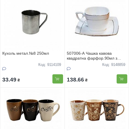
Кухоль метал.№8 250мл
507006-A Чашка кавова
квадратна фарфор.90мл з
блюдцем в запайці Снігова
Код: 9114109
Код: 9148859
королева
33.49
138.66
₴
₴