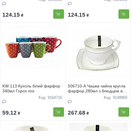
124.15
124.15
₴
₴
KW 113 Кухоль білий фарфор
506710-A Чашка чайна кругла
340мл Горох mix
фарфор.280мл з блюдцем в
запайці Снігова королева
Код: 9164716
Код: 9148860
59.12
267.68
₴
₴