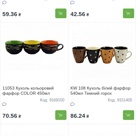
59.36
42.56
₴
₴
11053 Кухоль кольоровий
KW 108 Кухоль білий фарфор
фарфор COLOR 450мл
540мл Темний горох
Код: 9169150
Код: 9151405
70.56
86.24
₴
₴