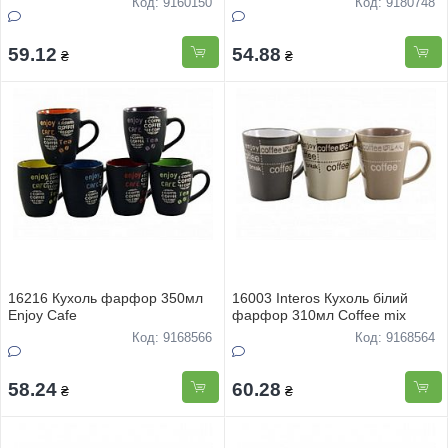
Код: 9160150
Код: 9180748
59.12
54.88
₴
₴
16216 Кухоль фарфор 350мл
16003 Interos Кухоль білий
Enjoy Cafe
фарфор 310мл Сoffee mix
Код: 9168566
Код: 9168564
58.24
60.28
₴
₴