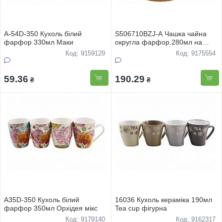
А-54D-350 Кухоль білий
S506710BZJ-A Чашка чайна
фарфор 330мл Маки
округла фарфор.280мл на
бамуковiй пiдставцi Снігова
Код: 9159129
Код: 9175554
королева
59.36
190.29
₴
₴
А35D-350 Кухоль білий
16036 Кухоль кераміка 190мл
фарфор 350мл Орхiдея мiкс
Tea cup фігурна
Код: 9179140
Код: 9162317