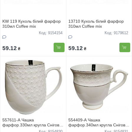
KW 119 Кухоль білий фарфор
13710 Кухоль білий фарфор
310мл Coffee mix
310мл Coffee mix
Код: 9154154
Код: 9179612
59.12
59.12
₴
₴
557611-А Чашка
554409-А Чашка
фарфор.330мл кругла Снігова
фарфор.340мл кругла Снігова
королева
королева
Код: 9154830
Код: 9154831