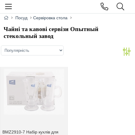
Посуд
Сервіровка стола
Чайні та кавові сервізи Опытный
стекольный завод
BMZ2910-7 Набiр кухлiв для