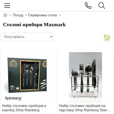
Посуд
Сервіровка стола
Столові прибори Maxmark
Набiр столових приборiв в
Набiр столових приборiв на
коробцi 24пр Rainberg
пiдставцi 24пр Rainberg Stand