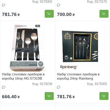
Flatware
Код: 9179302
Код: 9173175
781.76
700.00
₴
₴
Набiр столових приборiв в
Набiр столових приборiв в
коробцi 16пр HG 07319B
коробцi 24пр Rainberg
Код: 9179239
Код: 9179305
666.40
781.76
₴
₴