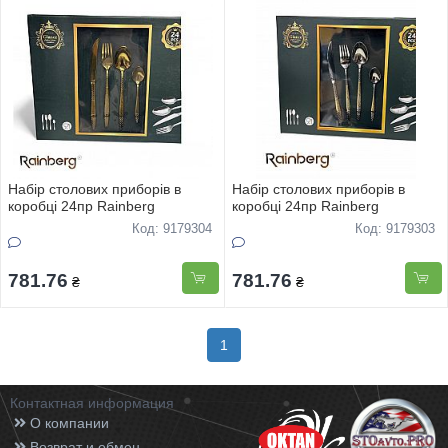
Набiр столових приборiв в
Набiр столових приборiв в
коробцi 24пр Rainberg
коробцi 24пр Rainberg
Код: 9179304
Код: 9179303
781.76
781.76
₴
₴
1
Контактная информация
О компании
Возврат и обмен