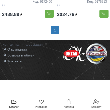
блюдец+заварник850мл+цукорниця+молочник
блюдец+заварник 900мл
Код: 9172490
Код: 9175313
Снiгов
Снiгова королева
2488.89
2024.76
₴
₴
1
Контактная информация
О компании
Возврат и обмен
Контакты
Каталог
Избраное
Корзина
Кабинет