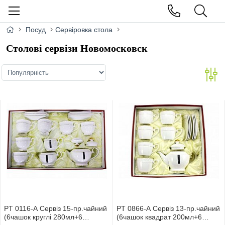
Посуд
Сервіровка стола
Cтолові сервізи Новомосковск
PT 0116-А Сервіз 15-пр.чайний
PT 0866-А Сервіз 13-пр.чайний
(6чашок круглi 280мл+6
(6чашок квадрат 200мл+6