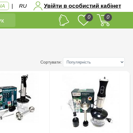
Увійти в особистий кабінет
UA
|
RU
0
0
к
Сортувати: