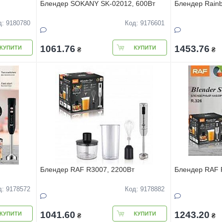
Блендер SOKANY SK-02012, 600Вт
Блендер Rainb
д: 9180780
Код: 9176601
1061.76
1453.76
КУПИТИ
КУПИТИ
₴
₴
Блендер RAF R3007, 2200Вт
Блендер RAF 
д: 9178572
Код: 9178882
1041.60
1243.20
КУПИТИ
КУПИТИ
₴
₴