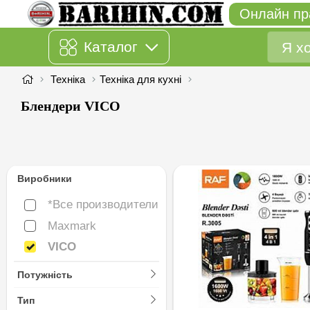
Онлайн пр
Каталог
Техніка
Техніка для кухні
Блендери VICO
Виробники
*Все производители
*Все производители
Maxmark
Maxmark
VICO
VICO
Потужність
Тип