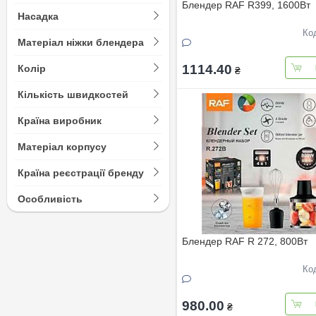
Блендер RAF R399, 1600Вт
Насадка
Ко
Матеріал ніжки блендера
1114.40
Колір
₴
Кількість швидкостей
Країна виробник
Матеріал корпусу
Країна реєстрації бренду
Особливість
Блендер RAF R 272, 800Вт
Ко
980.00
₴