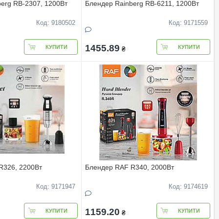
erg RB-2307, 1200Вт
Блендер Rainberg RB-6211, 1200Вт
Код: 9180502
Код: 9171559
1455.89
КУПИТИ
КУПИТИ
₴
R326, 2200Вт
Блендер RAF R340, 2000Вт
Код: 9171947
Код: 9174619
1159.20
КУПИТИ
КУПИТИ
₴