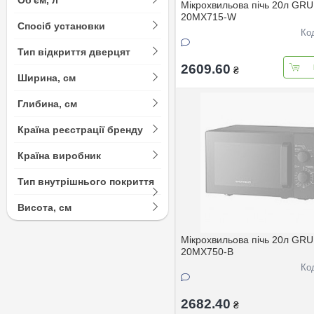
Мiкрохвильова пiчь 20л G
20MX715-W
Спосіб установки
Ко
Тип відкриття дверцят
2609.60
₴
Ширина, см
Глибина, см
Країна реєстрації бренду
Країна виробник
Тип внутрішнього покриття
Висота, см
Мiкрохвильова пiчь 20л G
20MX750-В
Ко
2682.40
₴