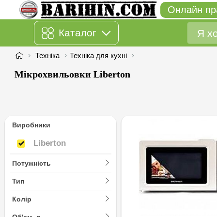
Онлайн пр
Каталог
Техніка
Техніка для кухні
Мікрохвильовки Liberton
Виробники
Liberton
Liberton
Потужність
Тип
Колір
Об'єм, л