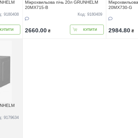
RUNHELM
Мiкрохвильова пiчь 20л GRUNHELM
Мiкрохвильов
20MX715-В
20MX730-G
д: 9180408
Код: 9180409
2660.00
2984.80
КУПИТИ
КУПИТИ
₴
₴
RUNHELM
д: 9179634