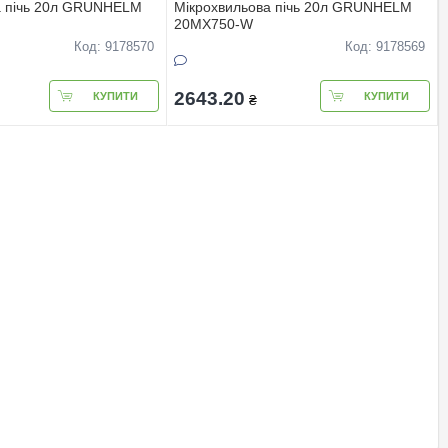
а пiчь 20л GRUNHELM
Мiкрохвильова пiчь 20л GRUNHELM
20MX750-W
Код: 9178570
Код: 9178569
2643.20
КУПИТИ
КУПИТИ
₴