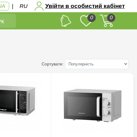
Увійти в особистий кабінет
UA
|
RU
0
0
к
Сортувати: