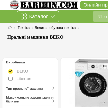
Онлайн пр
Каталог
Техніка
Велика побутова техніка
Пральні машинки BEKO
Виробники
BEKO
BEKO
Liberton
Liberton
Тип пральної машини
Максимальне завантаження
білизни