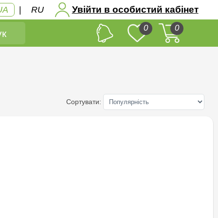
Увійти в особистий кабінет
UA
|
RU
0
0
к
Сортувати: