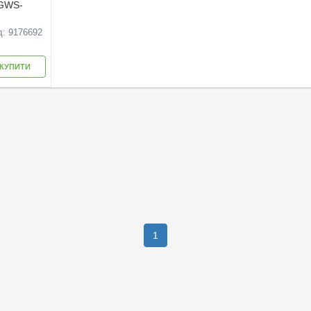
 GWS-
д: 9176692
КУПИТИ
1