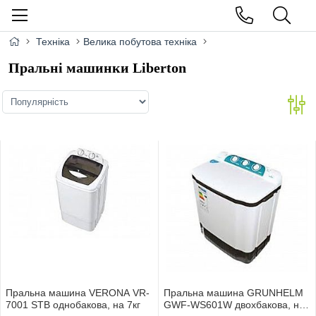
Техніка
Велика побутова техніка
Пральні машинки Liberton
Пральна машина VERONA VR-
Пральна машина GRUNHELM
7001 STB однобакова, на 7кг
GWF-WS601W двохбакова, на