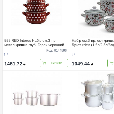
558 RED Interos Набір ем.3-пр.
Набір ем.3-пр. скл.кри
метал.кришка глуб. Горох червоний
Букет квiтiв (1,6л/2,3л/3л)
Код: 9144896
1451.72
1049.44
КУПИТИ
₴
₴