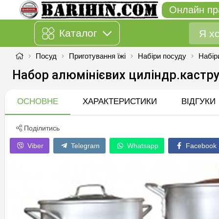
Онлайн пр
Каталог
Посуд
Приготування їжі
Набіри посуду
Набір
Набор алюмінієвих циліндр.каструль 
ОСНОВНЕ
ХАРАКТЕРИСТИКИ
ВІДГУКИ
Поділитись
Viber
Telegram
Whatsapp
Facebook