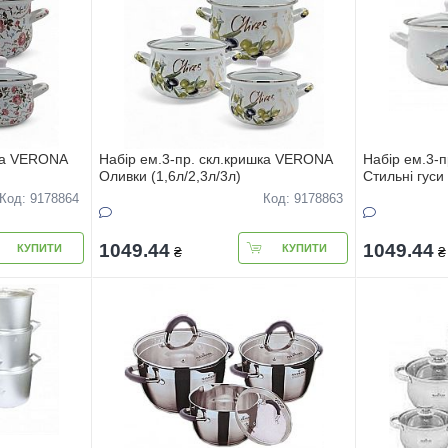
шка VERONA
Набір ем.3-пр. скл.кришка VERONA
Набір ем.3-
Оливки (1,6л/2,3л/3л)
Стильнi гуси 
Код: 9178864
Код: 9178863
1049.44
1049.44
КУПИТИ
КУПИТИ
₴
₴