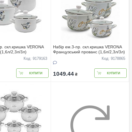
пр. скл.кришка VERONA
Набір ем.3-пр. скл.кришка VERONA
(1,6л/2,3л/3л)
Французський прованс (1,6л/2,3л/3л)
Код: 9179163
Код: 9178865
1049.44
КУПИТИ
КУПИТИ
₴