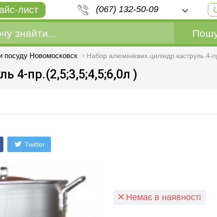
айс-лист
(067) 132-50-09
Пошу
и посуду Новомосковск
Набор алюмінієвих циліндр.каструль 4-пр.
4-пр.(2,5;3,5;4,5;6,0л )
Twitter
Немає в наявності