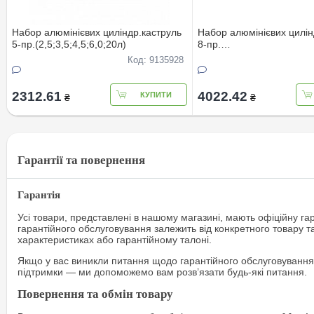
Набор алюмінієвих циліндр.каструль
Набор алюмінієвих цилін
5-пр.(2,5;3,5;4,5;6,0;20л)
8-пр.
(2,5;3,5;4,5;6,0;8,0;10,0;
Код: 9135928
2312.61
4022.42
КУПИТИ
₴
₴
Гарантії та повернення
Гарантія
Усі товари, представлені в нашому магазині, мають офіційну га
гарантійного обслуговування залежить від конкретного товару т
характеристиках або гарантійному талоні.
Якщо у вас виникли питання щодо гарантійного обслуговування
підтримки — ми допоможемо вам розв’язати будь-які питання.
Повернення та обмін товару