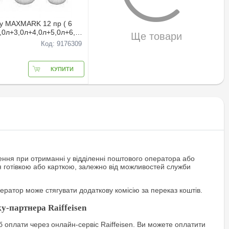
у MAXMARK 12 пр ( 6
2,0л+3,0л+4,0л+5,0л+6,0л
Ще товари
Код: 9176309
КУПИТИ
ння при отриманні у відділенні поштового оператора або
я готівкою або карткою, залежно від можливостей служби
ратор може стягувати додаткову комісію за переказ коштів.
у-партнера Raiffeisen
 оплати через онлайн-сервіс Raiffeisen. Ви можете оплатити