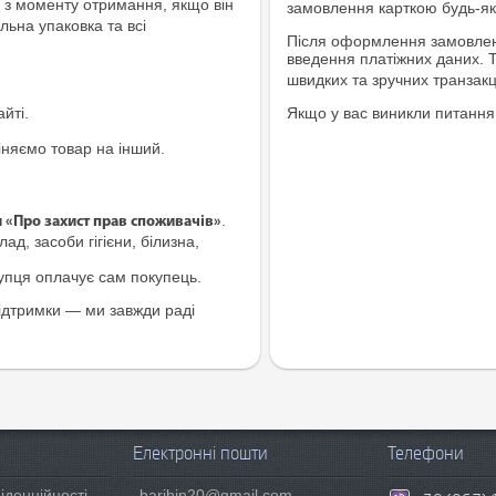
з моменту отримання, якщо він
замовлення карткою будь-яко
льна упаковка та всі
Після оформлення замовленн
введення платіжних даних. 
швидких та зручних транзакц
йті.
Якщо у вас виникли питання
іняємо товар на інший.
.
и «Про захист прав споживачів»
ад, засоби гігієни, білизна,
купця оплачує сам покупець.
ідтримки — ми завжди раді
Електронні пошти
Телефони
іденційності
barihin20@gmail.com