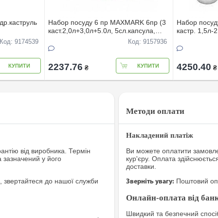
др.каструль
Набор посуду 6 пр MAXMARK 6пр (3
Набор посуд
каст.2,0л+3,0л+5.0л, 5сл.капсула,
кастр. 1,5л-
15,0;20л)
мірна шкала,зi зливом )MK- VS5606G
) MK-2712В
Код: 9174539
Код: 9157936
2237.76
4250.40
КУПИТИ
КУПИТИ
₴
₴
Методи оплати
Накладений платіж
рантію від виробника. Термін
Ви можете оплатити замовле
а зазначений у його
кур'єру. Оплата здійснюєтьс
доставки.
, звертайтеся до нашої служби
Поштовий опе
Зверніть увагу:
Онлайн-оплата від банк
Швидкий та безпечний спосіб