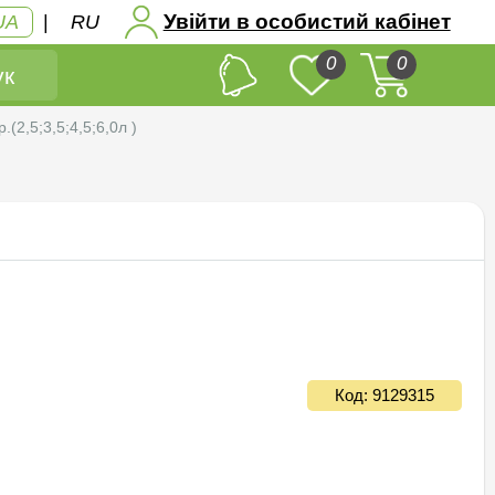
Увійти в особистий кабінет
UA
|
RU
0
0
к
(2,5;3,5;4,5;6,0л )
Код: 9129315