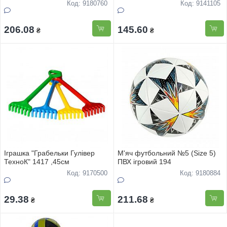
Код: 9180760
Код: 9141105
206.08
145.60
₴
₴
Іграшка "Грабельки Гулівер
М'яч футбольний №5 (Size 5)
ТехноК" 1417 ,45см
ПВХ ігровий 194
Код: 9170500
Код: 9180884
29.38
211.68
₴
₴