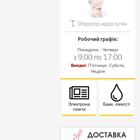
Оператор недоступен
Робочий графік:
Понеділок - Четверг
з 9:00 по 17:00
П'ятниця, Субота,
Вихідні:
Неділя
Электрона
Баки, ємкості
газета