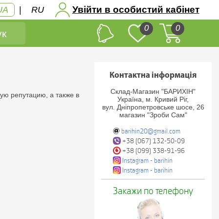
Увійти в особистий кабінет
UA
|
RU
0
0
к
Контактна інформація
Склад-Магазин "БАРИХІН"
ую репутацию, а также в
Україна, м. Кривий Ріг,
вул. Дніпропетровське шосе, 26
магазин "Зроби Сам"
barihin20@gmail.com
+38 (067) 132-50-09
+38 (099) 338-91-96
Instagram - barihin
Instagram - barihin
Закажи по телефону