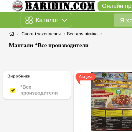
Онлайн пр
Каталог
Спорт і захоплення
Все для пікніка
Мангали *Все производители
Виробники
*Все
производители
*Все производители