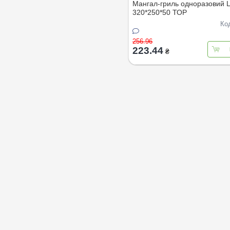
Мангал-гриль одноразовий
320*250*50 ТОР
Ко
256.96
223.44
₴