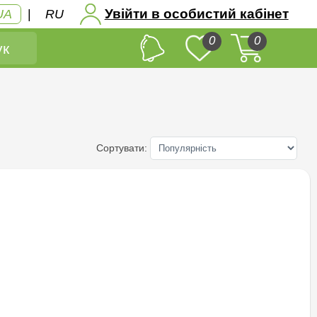
Увійти в особистий кабінет
UA
|
RU
0
0
к
Сортувати: