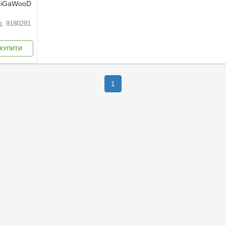
 LiGaWooD
д: 9180281
КУПИТИ
1