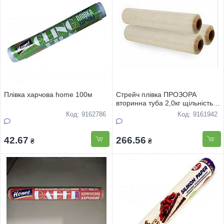
Плівка харчова home 100м
Стрейч плівка ПРОЗОРА
вторинна туба 2,0кг щільність
20мкн
Код: 9162786
Код: 9161942
42.67
266.56
₴
₴