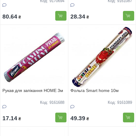
Код: 9170694
Код: 9161087
80.64
28.34
₴
₴
Рукав для запікання HOME 3м
Фольга Smart home 10м
Код: 9161688
Код: 9161089
17.14
49.39
₴
₴