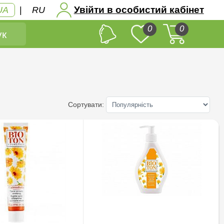
Увійти в особистий кабінет
UA
|
RU
0
0
к
Сортувати: