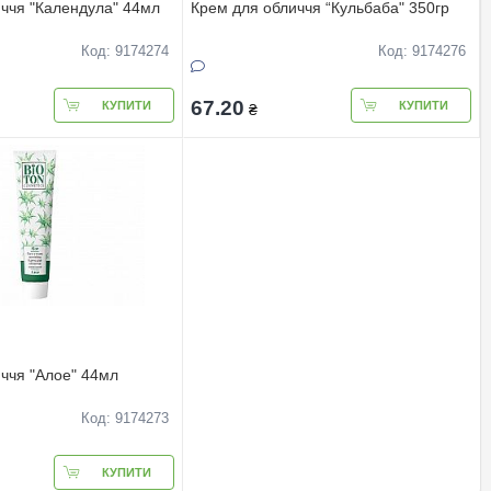
ччя "Календула" 44мл
Крем для обличчя “Кульбаба" 350гр
Код: 9174274
Код: 9174276
67.20
КУПИТИ
КУПИТИ
₴
ччя "Алое" 44мл
Код: 9174273
КУПИТИ