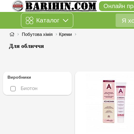
Онлайн пр
Каталог
Побутова хімія
Креми
Для обличчя
Виробники
Биотон
Биотон