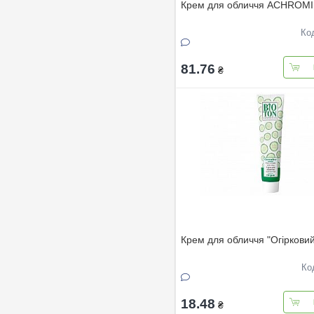
Крем для обличчя ACHROMI
Ко
81.76
₴
Крем для обличчя "Огіркови
Ко
18.48
₴