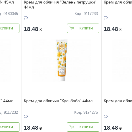
N 45мл
Крем для обличчя "Зелень петрушки"
Крем для обли
44мл
д: 9180045
Код: 9117233
18.48
18.48
КУПИТИ
КУПИТИ
₴
₴
й" 44мл
Крем для обличчя "Кульбаба" 44мл
Крем для обли
д: 9117232
Код: 9174275
18.48
18.48
КУПИТИ
КУПИТИ
₴
₴