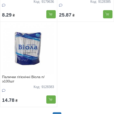
Код: 9179636
Код: 9128385
8.29
25.87
₴
₴
Палички гігієнічні Biола п/
э100шт
Код: 9128383
14.78
₴