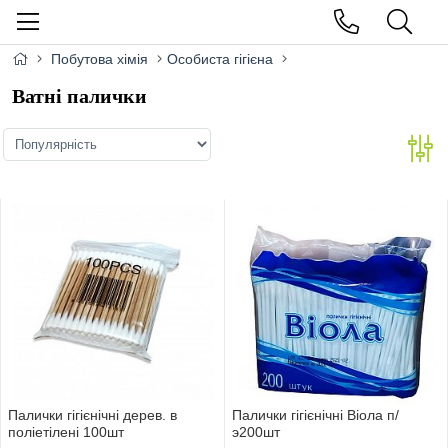
Побутова хімія
Особиста гігієна
Ватні палички
Палички гігієнічні дерев. в
Палички гігієнічні Biола п/
поліетілені 100шт
э200шт